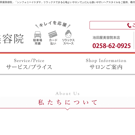
田屋美容院」「シンフォニーイケダヤ」リラックスできる心地よいサロンでふだんも扱いやすいヘアスタイルをご提供。着付