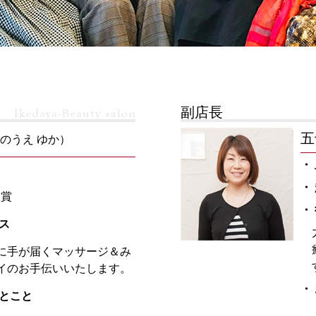
副店長
五
のうえ ゆか）
・
・
鑑賞
・
ス
に手が届くマッサージ＆み
イのお手伝いいたします。
・
ひとこと