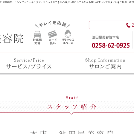
田屋美容院」「シンフォニーイケダヤ」リラックスできる心地よいサロンでふだんも扱いやすいヘアスタイルをご提供。着付