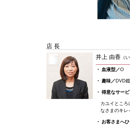
店 長
井上 由香
（い
・ 血液型／
O
・ 趣味／
DVD
・ 得意なサービ
カユイところ
なさまのキレ
・ お客さまへ