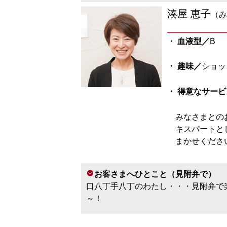
湊屋 恵子
（み
・ 血液型／
B
・ 趣味／
ショッ
・ 得意なサービ
みなさまとの
キスパートと
まかせくださ
お客さまへひとこと（見附弁で）
口八丁手八丁のわたし・・・見附弁で
～！