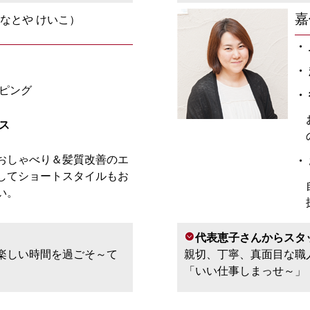
嘉
なとや けいこ）
・
・
ピング
・
ス
おしゃべり＆髪質改善のエ
・
してショートスタイルもお
い。
代表恵子さんからスタ
楽しい時間を過ごそ～て
親切、丁寧、真面目な職
「いい仕事しまっせ～」