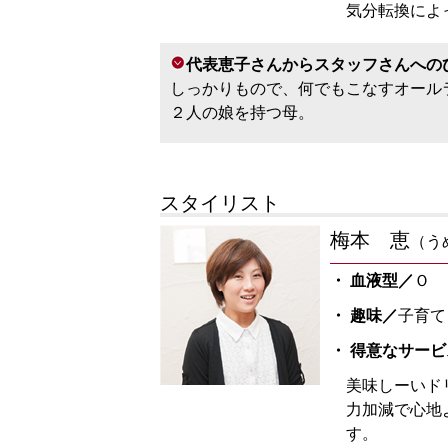
気分転換によ
代表恵子さんからスタッフさんへの
しっかりもので、何でもこなすオール
２人の娘を持つ母。
スタイリスト
梅本 恵
（う
・ 血液型／
Ｏ
・ 趣味／
子育て
・ 得意なサービ
美味しーいド
力加減で心地
す。