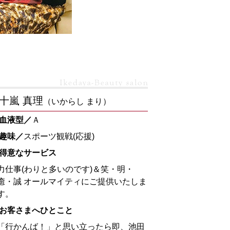
十嵐 真理
（いからし まり）
 血液型／
Ａ
 趣味／
スポーツ観戦(応援)
 得意なサービス
力仕事(わりと多いのです)＆笑・明・
癒・誠 オールマイティにご提供いたしま
す。
 お客さまへひとこと
「行かんば！」と思い立ったら即、池田